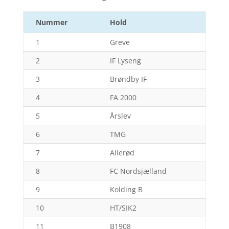
Nummer
Hold
1
Greve
2
IF Lyseng
3
Brøndby IF
4
FA 2000
5
Årslev
6
TMG
7
Allerød
8
FC Nordsjælland
9
Kolding B
10
HT/SIK2
11
B1908