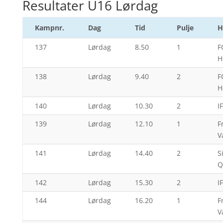
Resultater U16 Lørdag
Kampnr.
Dag
Tid
Pulje
H
137
Lørdag
8.50
1
F
H
138
Lørdag
9.40
2
F
H
140
Lørdag
10.30
2
I
139
Lørdag
12.10
1
F
V
141
Lørdag
14.40
2
S
Q
142
Lørdag
15.30
2
I
144
Lørdag
16.20
1
F
V