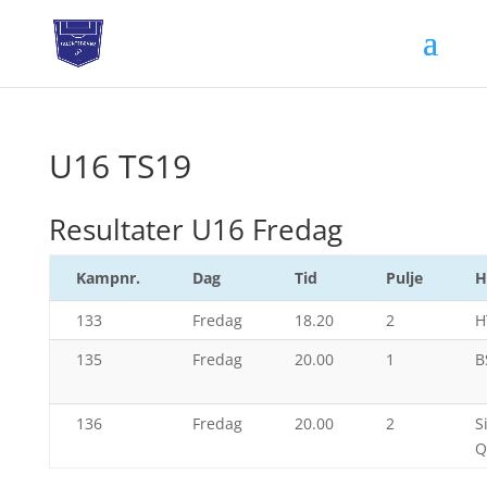
U16 TS19
Resultater U16 Fredag
Kampnr.
Dag
Tid
Pulje
H
133
Fredag
18.20
2
H
135
Fredag
20.00
1
B
136
Fredag
20.00
2
S
Q