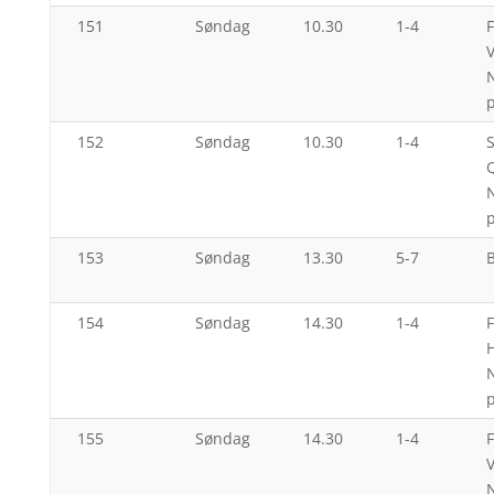
151
Søndag
10.30
1-4
V
N
p
152
Søndag
10.30
1-4
S
N
p
153
Søndag
13.30
5-7
154
Søndag
14.30
1-4
N
p
155
Søndag
14.30
1-4
V
N