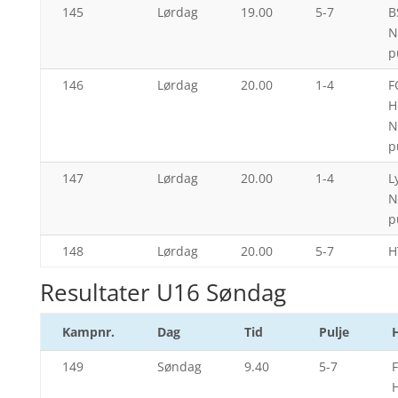
145
Lørdag
19.00
5-7
B
N
p
146
Lørdag
20.00
1-4
F
H
N
p
147
Lørdag
20.00
1-4
L
N
p
148
Lørdag
20.00
5-7
H
Resultater U16 Søndag
Kampnr.
Dag
Tid
Pulje
149
Søndag
9.40
5-7
H