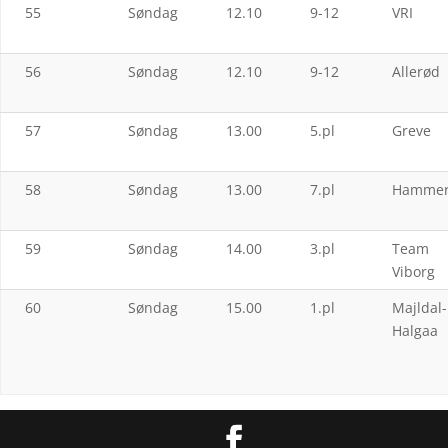
55
Søndag
12.10
9-12
VRI
56
Søndag
12.10
9-12
Allerød
57
Søndag
13.00
5.pl
Greve
58
Søndag
13.00
7.pl
Hamme
59
Søndag
14.00
3.pl
Team
Viborg
60
Søndag
15.00
1.pl
Majldal-
Halgaa