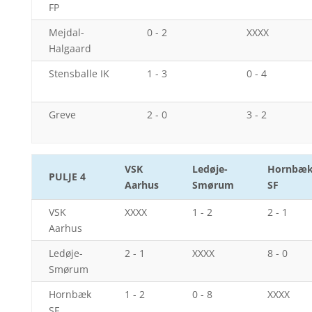
FP
Mejdal-
0 - 2
XXXX
Halgaard
Stensballe IK
1 - 3
0 - 4
Greve
2 - 0
3 - 2
VSK
Ledøje-
Hornbæ
PULJE 4
Aarhus
Smørum
SF
VSK
XXXX
1 - 2
2 - 1
Aarhus
Ledøje-
2 - 1
XXXX
8 - 0
Smørum
Hornbæk
1 - 2
0 - 8
XXXX
SF