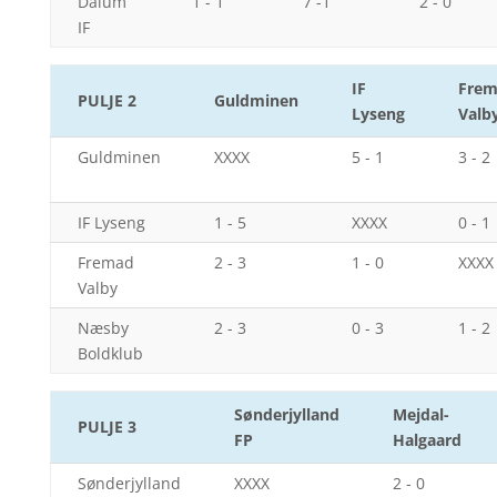
Dalum
1 - 1
7 -1
2 - 0
IF
IF
Fre
PULJE 2
Guldminen
Lyseng
Valb
Guldminen
XXXX
5 - 1
3 - 2
IF Lyseng
1 - 5
XXXX
0 - 1
Fremad
2 - 3
1 - 0
XXXX
Valby
Næsby
2 - 3
0 - 3
1 - 2
Boldklub
Sønderjylland
Mejdal-
PULJE 3
FP
Halgaard
Sønderjylland
XXXX
2 - 0