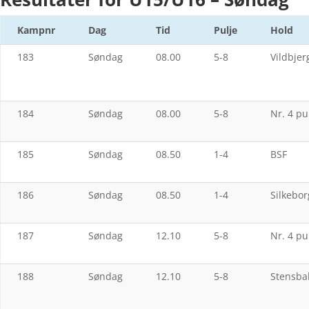
Kampnr
Dag
Tid
Pulje
Hold
183
Søndag
08.00
5-8
Vildbjer
184
Søndag
08.00
5-8
Nr. 4 pu
185
Søndag
08.50
1-4
BSF
186
Søndag
08.50
1-4
Silkebor
187
Søndag
12.10
5-8
Nr. 4 pu
188
Søndag
12.10
5-8
Stensbal