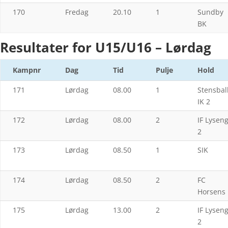
170
Fredag
20.10
1
Sundby
BK
Resultater for
U15/
U16 – Lørdag
Kampnr
Dag
Tid
Pulje
Hold
171
Lørdag
08.00
1
Stensbal
IK 2
172
Lørdag
08.00
2
IF Lysen
2
173
Lørdag
08.50
1
SIK
174
Lørdag
08.50
2
FC
Horsens
175
Lørdag
13.00
2
IF Lysen
2