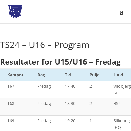
TS24 – U16 – Program
Resultater for U15/U16 – Fredag
Kampnr
Dag
Tid
Pulje
Hold
167
Fredag
17.40
2
Vildbjerg
SF
168
Fredag
18.30
2
BSF
169
Fredag
19.20
1
Silkebor
IF Q