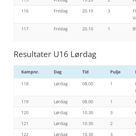
116
Fredag
20.10
3
F
V
117
Fredag
20.10
1
B
Resultater U16 Lørdag
Kampnr.
Dag
Tid
Pulje
118
Lørdag
08.00
1
119
Lørdag
08.00
1
120
Lørdag
10.30
3
121
Lørdag
10.30
2
122
Lørdag
10.30
3