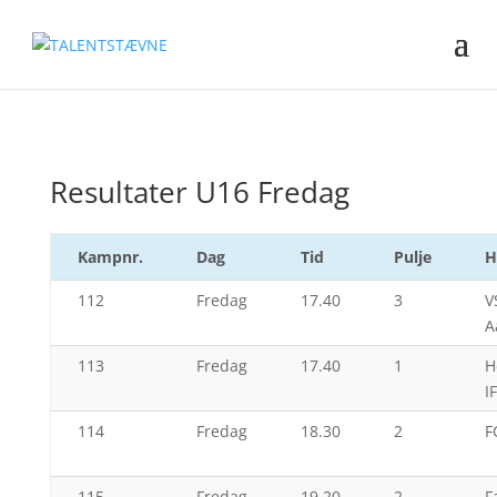
Resultater U16 Fredag
Kampnr.
Dag
Tid
Pulje
H
112
Fredag
17.40
3
V
A
113
Fredag
17.40
1
H
IF
114
Fredag
18.30
2
F
115
Fredag
19.20
2
F