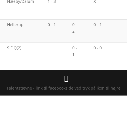
Næsby/Dalum
1 - 3
X
Hellerup
0 - 1
0 -
0 - 1
2
SIF Q(2)
0 -
0 - 0
1
Talentstævne - link til facebookside ved tryk på ikon til højre