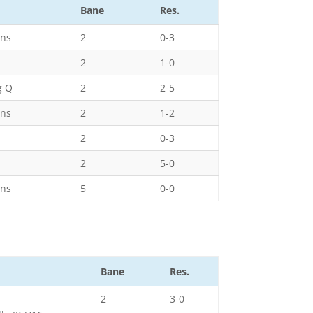
Bane
Res.
ens
2
0-3
2
1-0
g Q
2
2-5
ens
2
1-2
2
0-3
2
5-0
ens
5
0-0
Bane
Res.
2
3-0