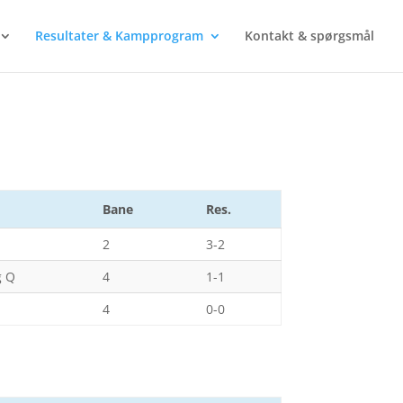
Resultater & Kampprogram
Kontakt & spørgsmål
Bane
Res.
2
3-2
g Q
4
1-1
4
0-0