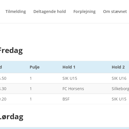
Tilmelding
Deltagende hold
Forplejning
Om stævnet
 Fredag
id
Pulje
Hold 1
Hold 2
6.50
1
SIK U15
SIK U16
8.30
1
FC Horsens
Silkebor
9.20
1
BSF
SIK U15
 Lørdag