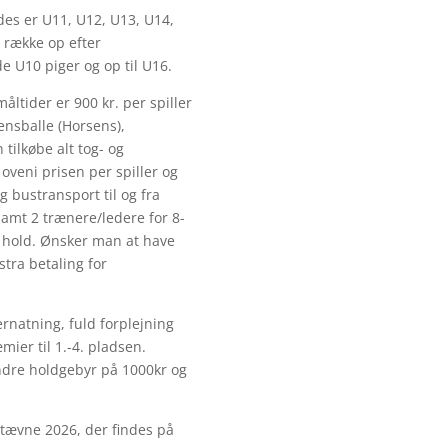
des er U11, U12, U13, U14,
 række op efter
e U10 piger og op til U16.
åltider er 900 kr. per spiller
ensballe (Horsens),
tilkøbe alt tog- og
 oveni prisen per spiller og
og bustransport til og fra
samt 2 trænere/ledere for 8-
 hold. Ønsker man at have
stra betaling for
rnatning, fuld forplejning
mier til 1.-4. pladsen.
ndre holdgebyr på 1000kr og
tstævne 2026, der findes på