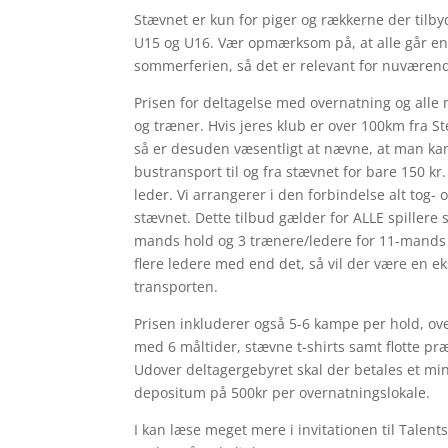
Stævnet er kun for piger og rækkerne der tilby
U15 og U16. Vær opmærksom på, at alle går en
sommerferien, så det er relevant for nuværend
Prisen for deltagelse med overnatning og alle m
og træner. Hvis jeres klub er over 100km fra St
så
er
desuden
væsentligt at nævne, at man kan 
bustransport til og fra stævnet for bare 150 kr.
leder. Vi arrangerer i den forbindelse alt tog- 
stævnet. Dette tilbud gælder for ALLE spillere 
mands hold og 3 trænere/ledere for 11-mands
flere ledere med end det, så vil der være en ek
transporten.
Prisen inkluderer også 5-6 kampe per hold, ove
med 6 måltider, stævne t-shirts samt flotte præ
Udover deltagergebyret skal der betales et mi
depositum på 500kr per overnatningslokale.
I kan læse meget mere i invitationen til Talen